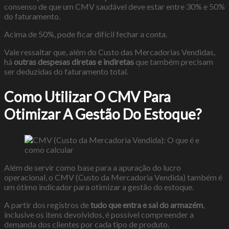
consenso de que um CMV saudável deve estar entre 30% e 50%
do faturamento.
Acima de 50%, pode ficar difícil fechar a conta.
Vale ressaltar que, além do Custo das Mercadorias Vendidas,
há
outras despesas diretas e indiretas
que também precisam
ser deduzidas do faturamento total.
Como Utilizar O CMV Para
Otimizar A Gestão Do Estoque?
Além de servir como base para a apuração do lucro
operacional, o CMV (Custo da Mercadoria Vendida) também é
um ótimo indicador para otimizar a gestão do estoque.
A partir dos registros de
tudo que entra e sai do armazém
,
inclusive os itens devolvidos, é possível compreender a
demanda dos clientes por cada tipo de produto.