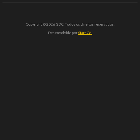
Copyright © 2026 GDC. Todos os direitos reservados.
Desenvolvido por
Start Co.
 giriş
starzbet
starzbet güncel giriş
starzbet giriş
starzbet
starzb