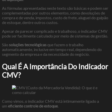
As fórmulas apresentadas neste texto são básicas e podem ser
complementadas por outros elementos, como devoluções de
compra e de venda, impostos, custo de frete, aluguel do galpão
de estoque, dentre outros custos.
Apesar de parecer complicado e trabalhoso, o indicador CMV
pode ser facilmente calculado por meio de sistemas de gestão.
São
soluções tecnológicas
que fazem o trabalho
automaticamente, inclusive em tempo real, dependendo do
segmento da empresa e da necessidade do negócio.
Qual É A Importância Do Indicador
CMV?
Como vimos, o indicador CMV está intimamente ligado a
um
eficiente controle de estoque
.