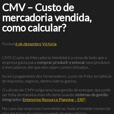
CMV – Custo de
mercadoria vendida,
como calcular?
Posted
6 de dezembro
Victoria
CMV (Custo da Mercadoria Vendida) é a soma de tudo que a
empresa gasta para
comprar, produzir e estocar
seus produtos
e mercadorias até que eles sejam comercializados.
Inclui o pagamento dos fornecedores, custo do frete, incidência
de impostos, seguros, dentre outros gastos.
O cálculo do CMV exige uma boa gestão de estoque, que pode
ser feita de maneira mais eficiente usando
sistemas de gestão
integrados
(
Enterprise Resource Planning – ERP
).
No caso das empresas revendedoras, toda atividade comercial
gira em torno da compra e venda de mercadorias.