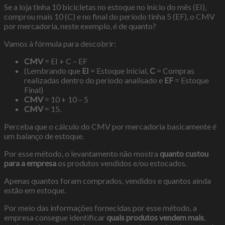
Se a loja tinha 10 bicicletas no estoque no início do mês (EI),
comprou mais 10 (C) e no final do período tinha 5 (EF), o CMV
por mercadoria, neste exemplo, é de quanto?
Vamos à fórmula para descobrir:
CMV
= EI + C – EF
(Lembrando que
EI
= Estoque Inicial,
C
= Compras
realizadas dentro do período analisado e
EF
= Estoque
Final)
CMV
= 10 + 10 – 5
CMV
= 15.
Perceba que o cálculo do CMV por mercadoria basicamente é
um balanço de estoque.
Por esse método, o levantamento não mostra
quanto custou
para a empresa
os produtos vendidos e/ou estocados.
Apenas quantos foram comprados, vendidos e quantos ainda
estão em estoque.
Por meio das informações fornecidas por esse método, a
empresa consegue identificar
quais produtos vendem mais
,