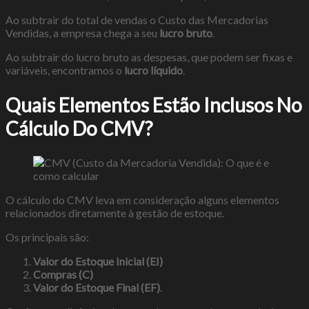
Ao subtrair do total de vendas o Custo das Mercadorias
Vendidas, a empresa chega a seu
lucro bruto
.
Ao subtrair do lucro bruto as despesas, que podem ser fixas e
variáveis, encontramos o
lucro líquido
.
Quais Elementos Estão Inclusos No
Cálculo Do CMV?
O cálculo do CMV leva em consideração alguns elementos
relacionados diretamente à gestão de estoque.
Os principais são:
Valor do Estoque Inicial (EI)
Compras (C)
Valor do Estoque Final (EF)
.