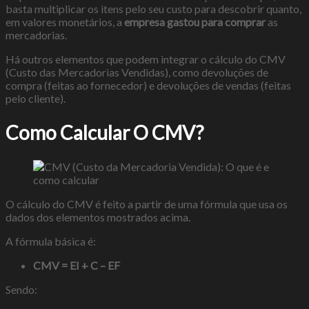
basta multiplicar os itens pelo seu custo para descobrir quanto,
em valores monetários, a
empresa gastou para comprar
as
mercadorias.
Há outros elementos que podem integrar o cálculo do CMV
(Custo das Mercadorias Vendidas), como devoluções de
compra (feitas ao fornecedor) e devoluções de vendas (feitas
pelo cliente).
Como Calcular O CMV?
O cálculo do CMV é feito a partir de uma fórmula que usa os
dados dos elementos mostrados acima.
A fórmula básica é:
CMV = EI + C – EF
Sendo: