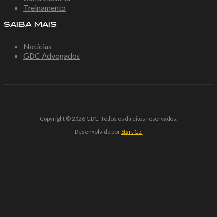
Treinamento
SAIBA MAIS
Notícias
GDC Advogados
Copyright © 2026 GDC. Todos os direitos reservados.
Desenvolvido por
Start Co.
el giriş
starzbet giriş
starzbet
starzbet güncel giriş
starzbet giriş