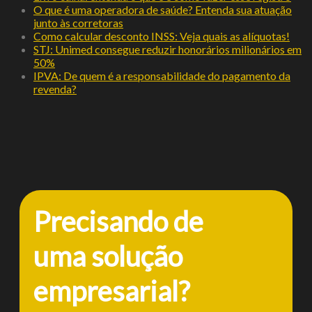
O que é uma operadora de saúde? Entenda sua atuação
junto às corretoras
Como calcular desconto INSS: Veja quais as alíquotas!
STJ: Unimed consegue reduzir honorários milionários em
50%
IPVA: De quem é a responsabilidade do pagamento da
revenda?
Precisando de
uma solução
empresarial?