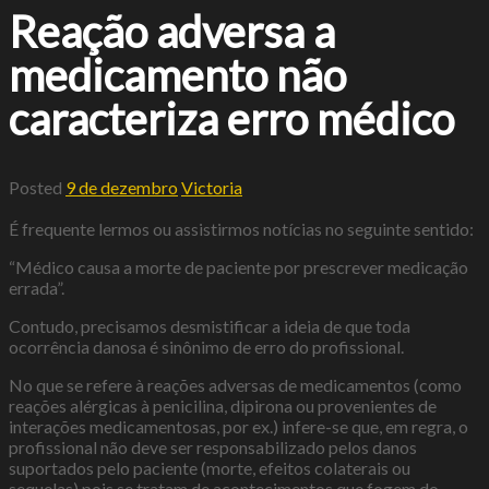
Reação adversa a
medicamento não
caracteriza erro médico
Posted
9 de dezembro
Victoria
É frequente lermos ou assistirmos notícias no seguinte sentido:
“Médico causa a morte de paciente por prescrever medicação
errada”.
Contudo, precisamos desmistificar a ideia de que toda
ocorrência danosa é sinônimo de erro do profissional.
No que se refere à reações adversas de medicamentos (como
reações alérgicas à penicilina, dipirona ou provenientes de
interações medicamentosas, por ex.) infere-se que, em regra, o
profissional não deve ser responsabilizado pelos danos
suportados pelo paciente (morte, efeitos colaterais ou
sequelas) pois se tratam de acontecimentos que fogem do