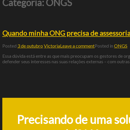
Categoria:
ONGS
Quando minha ONG precisa de assessoria 
Posted
3 de outubro
Victoria
Leave a comment
Posted in
ONGS
Essa dúvida está entre as que mais preocupam os gestores de or
defender seus interesses nas suas relações externas – com outras
Precisando de uma so