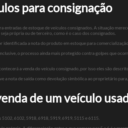
ulos para consignação
ara entradas de estoque de veículos consignados. A situação merec
seja própria ou de terceiro, como é o caso dos consignados.
or identificada a nota do produto em estoque para comercialização
 inclusive, o processo ainda mais protegido contra golpes que o
ontecerá a venda do veículo consignado, por isso eles são descr
eve a nota de saída como devolução simbólica ao proprietário para
enda de um veículo usa
 5102, 6102, 5918, 6918, 5919, 6919, 5115 e 6115.
o próprio. A diferenciação entre o que começa por 5 e 6 é a mes