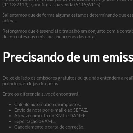
(1113/2113) e, por fim, a sua venda (5115/6115).
Salientamos que de forma alguma estamos determinando que esse 
acima.
Reforçamos que é essencial o trabalho em conjunto com a contab
decorrentes das emissões incorretas das notas.
Precisando de um emiss
Deixe de lado os emissores gratuitos ou que não entendem a rea
próprio para lojas de carros.
Entre os diferenciais, você encontrará:
Cálculo automático de impostos.
Envio da nota por e-mail e ao SEFAZ.
Armazenamento do XML e DANFE.
Exportação de XML.
Cancelamento e carta de correção.