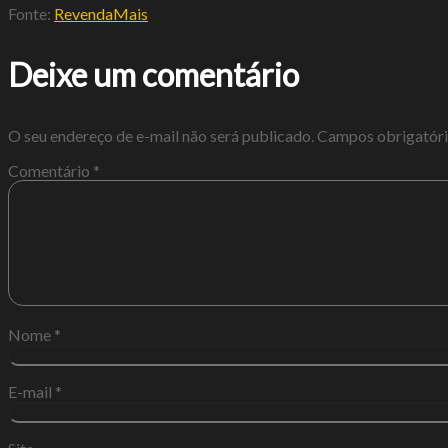
Fonte:
RevendaMais
Deixe um comentário
O seu endereço de e-mail não será publicado.
Campos obrigatór
Comentário
*
Nome
*
E-mail
*