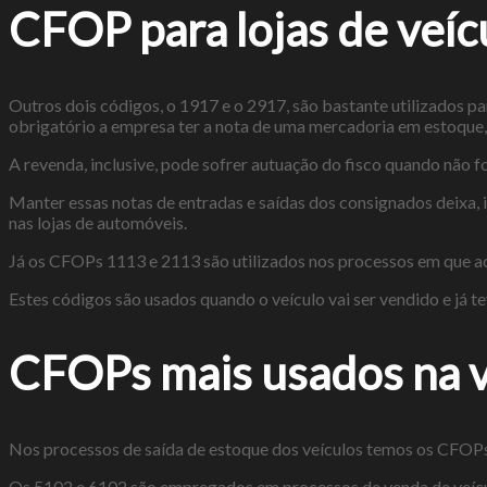
CFOP para lojas de veíc
Outros dois códigos, o 1917 e o 2917, são bastante utilizados p
obrigatório a empresa ter a nota de uma mercadoria em estoque, 
A revenda, inclusive, pode sofrer autuação do fisco quando não f
Manter essas notas de entradas e saídas dos consignados deixa,
nas lojas de automóveis.
Já os CFOPs 1113 e 2113 são utilizados nos processos em que ac
Estes códigos são usados quando o veículo vai ser vendido e já t
CFOPs mais usados na v
Nos processos de saída de estoque dos veículos temos os CFOPs
Os 5102 e 6102 são empregados em processos de venda de veícul