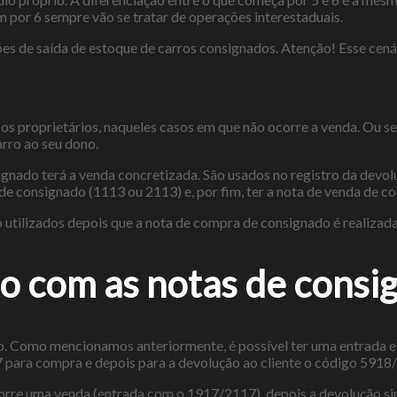
por 6 sempre vão se tratar de operações interestaduais.
es de saída de estoque de carros consignados. Atenção! Esse cená
 os proprietários, naqueles casos em que não ocorre a venda. Ou s
rro ao seu dono.
gnado terá a venda concretizada. São usados no registro da devolu
 consignado (1113 ou 2113) e, por fim, ter a nota de venda de c
 utilizados depois que a nota de compra de consignado é realizad
 com as notas de consi
 Como mencionamos anteriormente, é possível ter uma entrada e 
 para compra e depois para a devolução ao cliente o código 5918
corre uma venda (entrada com o 1917/2117), depois a devolução s