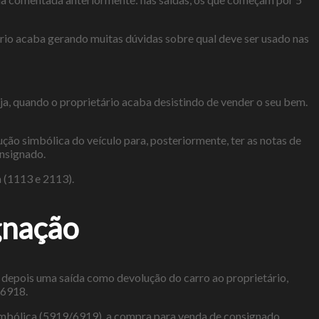
rio acaba gerando muitas dúvidas sobre qual deve ser usado nas
eja, quando o proprietário acaba desistindo de vender o seu bem.
ção simbólica do veículo para, posteriormente, ter as notas de
onsignado.
a (1113 e 2113).
gnação
depois uma saída como devolução do carro ao proprietário,
/6918.
imbólica (5919/6919), a compra para venda de consignado