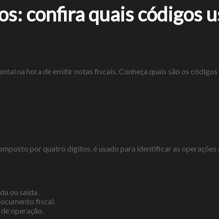
os: confira quais códigos u
ntal na hora de emitir notas fiscais. Conheça quais são os códig
omposto por quatro dígitos, é usado para identificar as operações
:
da ou saída.
documento fiscal.
 de operação.