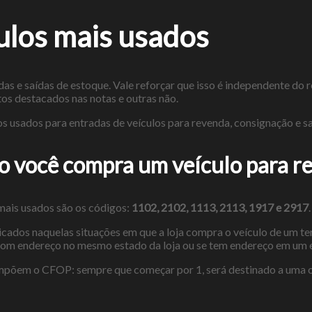
ulos mais usados
 e saídas de estoque. Vale reforçar que isso é independente do reg
os destacados nas notas e outras não.
os usados para entradas de veículos para revenda, consignação e s
o você compra um veículo para r
mais usados são os códigos:
1102, 2102, 1113, 2113, 1917 e 2917
.
ados naquelas situações em que a loja compra o veículo de um terc
 com endereço no mesmo estado da loja ou se tem endereço em um e
e compõem o CFOP: sempre que começar por 1, será destinado a uma