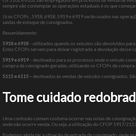
sempre vão contemplar as operações estaduais e os que começam 
Já os CFOPs , 5918, 6918, 5919 e 6919 serão usados nas operaçõ
saídas de estoque de consignados.
Resumidamente:
5918 e 6918
– utilizados quando os veículos são devolvidos para
Estes CFOPs servem para deixar registrado a devolução desse ca
5919 e 6919
– destinados para os processos onde o veículo consi
compra de consignado geradas, utilizando os CFOPs de compra de
5115 e 6115 –
destinados às vendas de veículos consignados. São
Tome cuidado redobrado
Uma confusão comum costuma ocorrer nas notas de consignação.
onde não ocorre venda. Ou seja, a utilização do CFOP 1917/2117
Podemos ainda ter a situação de entrada de consignado, onde o