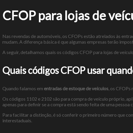
CFOP para lojas de veíc
Nas revendas de automóveis, os CFOPs estão atrelados às entradas
mudam. A diferença básica é que algumas empresas terão impost
A seguir, detalhamos quais os códigos CFOP para lojas de veícul
Quais códigos CFOP usar quand
Quando falamos em
entradas de estoque de veículos
, os CFOPs 
Os códigos 1102 e 2102 são para compra de veículo próprio, aplic
apenas para definir se a compra está sendo feita de uma pessoa
Para facilitar a distinção, é só conferir o primeiro número qu
interestaduais.