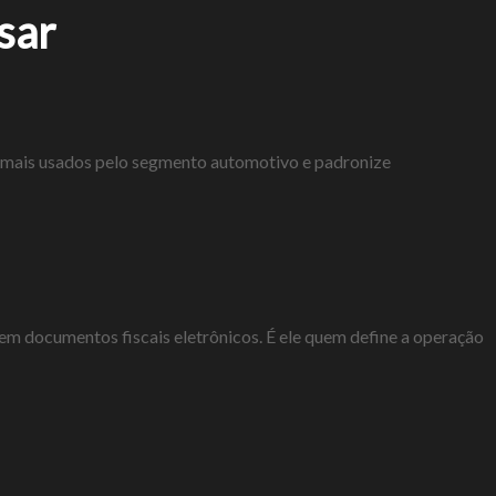
sar
os mais usados pelo segmento automotivo e padronize
 em documentos fiscais eletrônicos. É ele quem define a operação