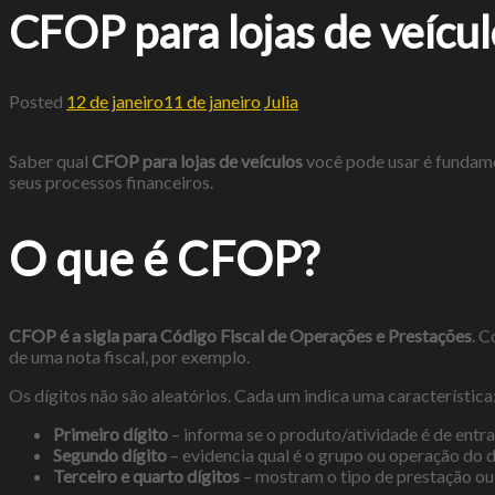
CFOP para lojas de veícul
Posted
12 de janeiro
11 de janeiro
Julia
Saber qual
CFOP para lojas de veículos
você pode usar é fundame
seus processos financeiros.
O que é CFOP?
CFOP é a sigla para Código Fiscal de Operações e Prestações
. C
de uma nota fiscal, por exemplo.
Os dígitos não são aleatórios. Cada um indica uma característica
Primeiro dígito
– informa se o produto/atividade é de entra
Segundo dígito
– evidencia qual é o grupo ou operação do 
Terceiro e quarto dígitos
– mostram o tipo de prestação ou