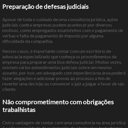
Preparação de defesas judiciais
Apesar de toda o cuidado de uma consultoria jurídica, ações
judiciais contra empresas podem acontecer por diversos
motivos, como empregados insatisfeitos com o pagamento de
verbas e falta de pagamento de imposto por alguma
dificuldade da companhia.
Nesses casos, é importante contar com um escritório de
advocacia especializado que conheça os procedimentos da
empresa para preparar uma boa defesa judicial. Muitas vezes,
existem vários entendimentos judiciais sobre um mesmo
assunto, por isso, um advogado com experiência na área poderá
fazer alegações e adicionar provas ao processo a fim de
reverter uma decisão ou convencer o juiz a julgar a favor de seu
cliente.
Não comprometimento com obrigações
trabalhistas
Outra vantagem de contar com uma consultoria na área jurídica
é a não necessidade de pagamento de obrigações trabalhistas