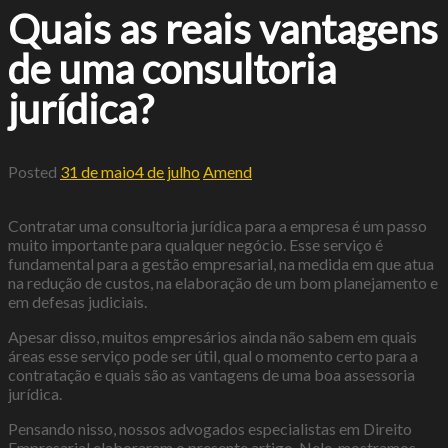
Quais as reais vantagens
de uma consultoria
jurídica?
Posted
31 de maio
4 de julho
Amend
Contratar uma consultoria jurídica para a empresa é um passo
muito importante para qualquer negócio. Esse serviço é
fundamental para a gestão empresarial, na medida em que atua
na redução de custos, na elaboração de um bom planejamento e
em defesas judiciais.
Apesar disso, muitos empresários ainda não sabem em quais
áreas esse serviço pode ser útil, qual o momento certo para a
contratação e quais são as vantagens de uma boa assessoria
jurídica.
Pensando nisso, nossos advogados especialistas em Direito
Empresarial elaboraram o presente artigo. Nele, mostramos