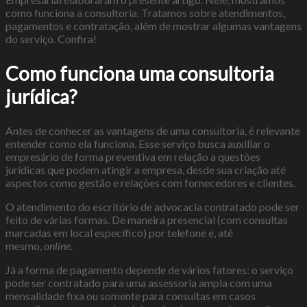
como funciona a consultoria. Tratamos sobre atendimentos,
pagamentos e contratação, além de mostrar algumas vantagens
do serviço. Confira!
Como funciona uma consultoria
jurídica?
Antes de conhecer as vantagens de uma consultoria, é relevante
entender como ela funciona. Esse serviço busca auxiliar o
empresário de forma preventiva em relação a questões
jurídicas que podem atingir a empresa, desde sua criação até
aspectos como gestão e relações com fornecedores e clientes.
O atendimento do escritório de advocacia contratado pode ser
feito de várias formas. De maneira presencial (com consultas
marcadas em local específico) por telefone e, até
mesmo,
online
.
Já a forma de pagamento depende de vários fatores: o serviço
pode ser contratado para uma assessoria ampla com uma
mensalidade fixa ou somente para consultas em casos