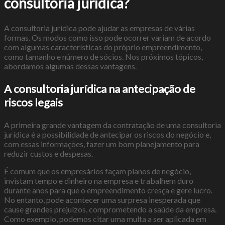
consultoria jurídica?
A consultoria jurídica pode ajudar as empresas de várias
formas. Os modos como isso pode ocorrer variam de acordo
com algumas características do próprio empreendimento,
como tamanho e número de sócios. Nos próximos tópicos,
abordamos algumas dessas vantagens.
A consultoria jurídica na antecipação de
riscos legais
A primeira grande vantagem da contratação de uma consultoria
jurídica é a possibilidade de antecipar os riscos do negócio e,
com essas informações, fazer um bom planejamento para
reduzir custos e despesas.
É comum que os empresários façam planos de negócio,
invistam tempo e dinheiro na empresa e trabalhem duro
durante anos para que o empreendimento cresça e gere lucro.
No entanto, pode acontecer uma surpresa inesperada que
cause grandes prejuízos, comprometendo a saúde da empresa.
Como exemplo, podemos citar uma multa a ser aplicada em