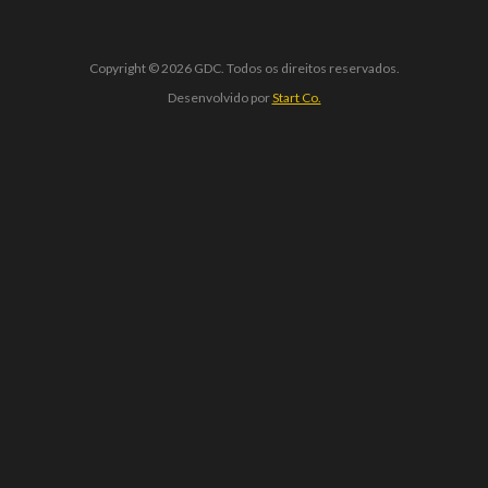
Copyright © 2026 GDC. Todos os direitos reservados.
Desenvolvido por
Start Co.
zbet giriş
starzbet
starzbet güncel giriş
starzbet giriş
starzbet
st