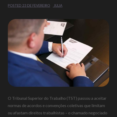
POSTED
23 DE FEVEREIRO
JULIA
O Tribunal Superior do Trabalho (TST) passou a aceitar
normas de acordos e convenções coletivas que limitam
ou afastam direitos trabalhistas – o chamado negociado