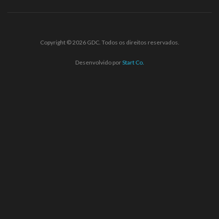
Copyright © 2026 GDC. Todos os direitos reservados.
Desenvolvido por
Start Co.
abet
ultrabet güncel giriş
ultrabet giriş
ultrabet
betasus güncel gir