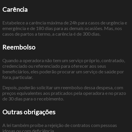
Carência
Estabelece a carência máxima de 24h para casos de urgência e
emergência e de 180 dias para as demais ocasiões. Mas, nos
casos de partos a termo, a carência é de 300 dias.
Reembolso
Quando a operadora não tem um serviço próprio, contratado,
credenciado ou referenciado para oferecer aos seus
beneficiários, eles poderão procurar um serviço de saúde por
fora, particular.
Depois, poderão solicitar um reembolso dessa despesa, com
preços equivalentes aos praticados pela operadora e no prazo
de 30 dias para o recebimento.
Outras obrigações
A lei também proíbe a rejeição de contratos com pessoas
idosas ou com deficiência.