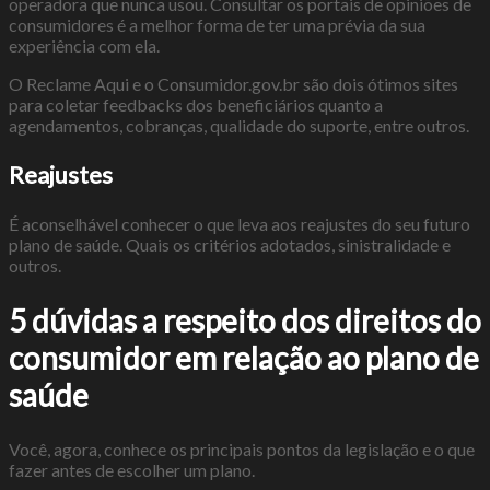
operadora que nunca usou. Consultar os portais de opiniões de
consumidores é a melhor forma de ter uma prévia da sua
experiência com ela.
O Reclame Aqui e o Consumidor.gov.br são dois ótimos sites
para coletar feedbacks dos beneficiários quanto a
agendamentos, cobranças, qualidade do suporte, entre outros.
Reajustes
É aconselhável conhecer o que leva aos reajustes do seu futuro
plano de saúde. Quais os critérios adotados, sinistralidade e
outros.
5 dúvidas a respeito dos direitos do
consumidor em relação ao plano de
saúde
Você, agora, conhece os principais pontos da legislação e o que
fazer antes de escolher um plano.