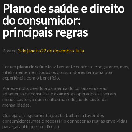
Plano de saúde e direito
do consumidor:
principais regras
Posted
3 de janeiro
22 de dezembro
Julia
Ter um
plano de saúde
traz bastante conforto e segurança, mas,
infelizmente, nem todos os consumidores têm uma boa
experiência com o benefício.
Por exemplo, devido à pandemia do coronavírus e ao
adiamento de consultas e exames, as operadoras tiveram
menos custos, o que resultou na redução do custo das
mensalidades.
Ou seja, as regulamentações trabalham a favor dos
consumidores, mas é necessário conhecer as regras envolvidas
para garantir que seu direito.