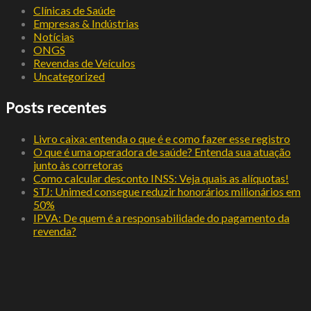
Clínicas de Saúde
Empresas & Indústrias
Notícias
ONGS
Revendas de Veículos
Uncategorized
Posts recentes
Livro caixa: entenda o que é e como fazer esse registro
O que é uma operadora de saúde? Entenda sua atuação
junto às corretoras
Como calcular desconto INSS: Veja quais as alíquotas!
STJ: Unimed consegue reduzir honorários milionários em
50%
IPVA: De quem é a responsabilidade do pagamento da
revenda?