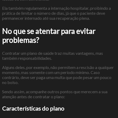
Ela também regulamenta a internação hospitalar, proibindo a
prática de limitar o número de dias, já que o paciente deve
permanecer internado até sua recuperação plena.
No que se atentar para evitar
problemas?
Contratar um plano de saúde traz muitas vantagens, mas
também responsabilidades.
Alguns deles, por exemplo, não permitem a rescisão a qualquer
momento, mas somente com um período mínimo. Caso
contrário, deve ser paga uma multa que pode pesar um pouco
no bolso.
Sendo assim, acompanhe outros pontos que merecem a sua
atenção antes de contratar o plano:
Características do plano