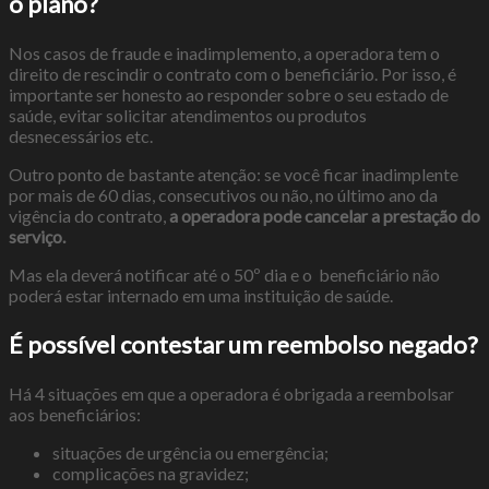
o plano?
Nos casos de fraude e inadimplemento, a operadora tem o
direito de rescindir o contrato com o beneficiário. Por isso, é
importante ser honesto ao responder sobre o seu estado de
saúde, evitar solicitar atendimentos ou produtos
desnecessários etc.
Outro ponto de bastante atenção: se você ficar inadimplente
por mais de 60 dias, consecutivos ou não, no último ano da
vigência do contrato,
a operadora pode cancelar a prestação do
serviço.
Mas ela deverá notificar até o 50º dia e o beneficiário não
poderá estar internado em uma instituição de saúde.
É possível contestar um reembolso negado?
Há 4 situações em que a operadora é obrigada a reembolsar
aos beneficiários:
situações de urgência ou emergência;
complicações na gravidez;