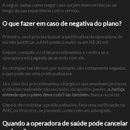
A seguir, saiba como reagir caso surjam intercorrências ao
longo da sua experiência com o serviço.
O que fazer em caso de negativa do plano?
Primeiro, você precisa buscar a justificativa da operadora. Se
ela não justificar, a ANS poderá multá-la em R$ 30 mil.
Depois, consulte o rol de procedimentos e confira se a
operadora está agindo de acordo com ele.
As cirurgias bariátricas, por exemplo, são comumente negadas,
o que pode ser uma prática abusiva.
Já o caso dos procedimentos cirúrgicos que envolvem próteses
e válvulas realmente são excluídos da apólice, porém,
a Justiça
entende que o plano deve cobri-las também.
Basta recorrer.
Depois de constatar a prática abusiva, faça uma notificação na
ANS, no Procon e, se possível, conte com um advogado.
Quando a operadora de saúde pode cancelar