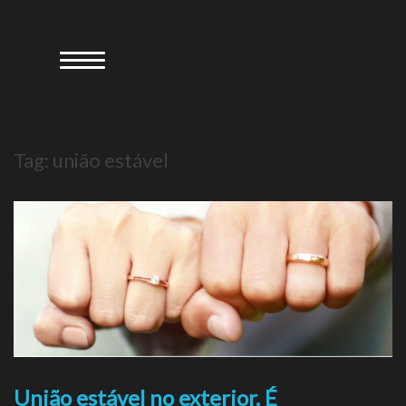
Skip
to
content
Tag:
união estável
União estável no exterior. É