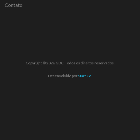
Contato
Copyright © 2026 GDC. Todos os direitos reservados.
Desenvolvido por
Start Co.
abet giriş
ultrabet
ultrabet güncel giriş
ultrabet giriş
ultrabet
beta