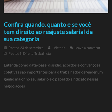
Confira quando, quanto e se você
tem direito ao reajuste salarial da
sua categoria
Posted
23 de setembro
Victoria
Leave a comment
Posted in
Direito Trabalhista
Entenda como data-base, dissídio, acordos e convenções
coletivas são importantes para o trabalhador defender um
ganho maior no seu salário e o papel do sindicato nessas
negociações