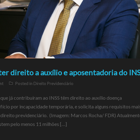
r direito a auxílio e aposentadoria do IN
nt
Posted in
Direito Previdenciário
que já contribuíram ao INSS têm direito ao auxílio doença
ício por incapacidade temporária, e solicita alguns requisitos mai
u direito previdenciário. (Imagem: Marcos Rocha/ FDR) Atualment
stem pelo menos 11 milhões […]