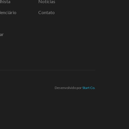
lhista
Notícias
denciário
Contato
ar
Desenvolvido por
Start Co.