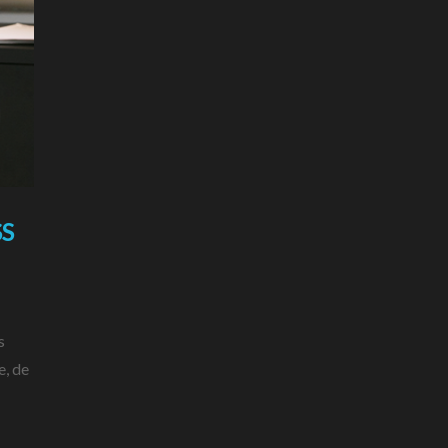
SS
s
e, de