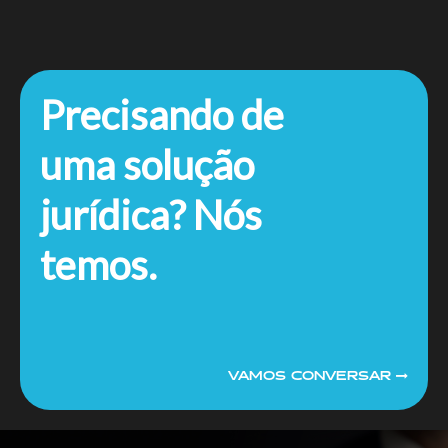
Precisando de
uma solução
jurídica? Nós
temos.
VAMOS CONVERSAR