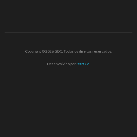
Copyright © 2026 GDC. Todos os direitos reservados.
Desenvolvido por
Start Co.
bet giriş
golbet
winxbet güncel giriş
winxbet giriş
winxbet
ultrab