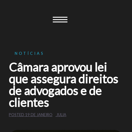
Skip
to
content
NOTÍCIAS
Câmara aprovou lei
que assegura direitos
de advogados e de
clientes
POSTED
19 DE JANEIRO
JULIA