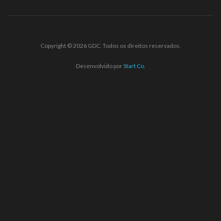
Copyright © 2026 GDC. Todos os direitos reservados.
Desenvolvido por
Start Co.
tarzbet güncel giriş
starzbet giriş
starzbet
starzbet güncel giriş
s