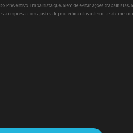
to Preventivo Trabalhista que, além de evitar ações trabalhistas, a
zes a empresa, com ajustes de procedimentos internos e até mesmo