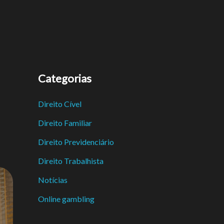
Categorias
Direito Cível
Direito Familiar
Direito Previdenciário
Direito Trabalhista
Notícias
Online gambling