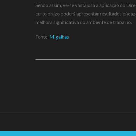
Sendo assim, vê-se vantajosa a aplicação do Direi
curto prazo poderá apresentar resultados efica
melhora significativa do ambiente de trabalho.
Fonte:
Migalhas