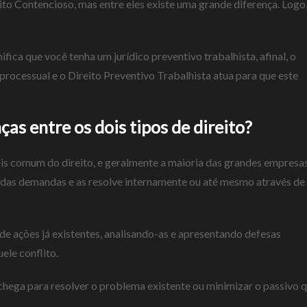
ito Contencioso, mas entre eles existe uma grande diferença. Logo
ifica que você tenha um jurídico preventivo trabalhista, afinal, o
processual e o Direito Preventivo Trabalhista atua para que este
ças entre os dois tipos de direito?
ais comum do direito, e geralmente a maioria das grandes empresa
le das demandas e as resolve internamente ou até mesmo através de
e ações já existentes, analisando-as e apresentando defesas
ele conflito.
hega para resolver o problema existente ou minimizar o passivo 