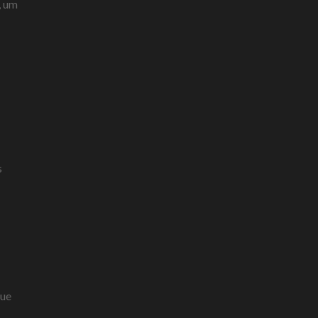
, um
s
que