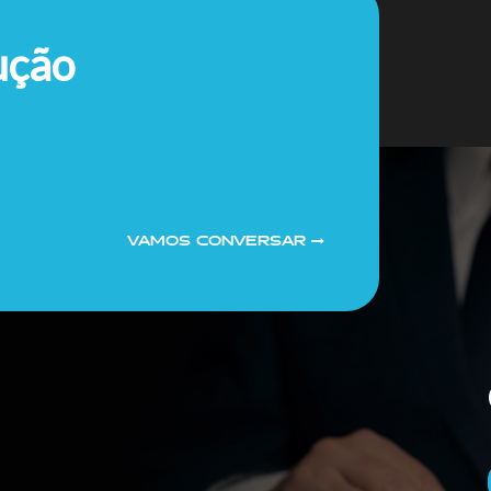
ução
VAMOS CONVERSAR