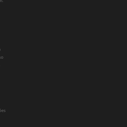
m.
a
so
á
ões