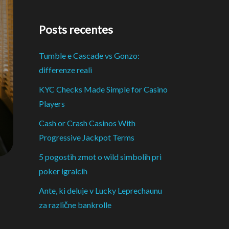
Posts recentes
Tumble e Cascade vs Gonzo:
differenze reali
KYC Checks Made Simple for Casino
Players
Cash or Crash Casinos With
Progressive Jackpot Terms
5 pogostih zmot o wild simbolih pri
poker igralcih
Ante, ki deluje v Lucky Leprechaunu
za različne bankrolle