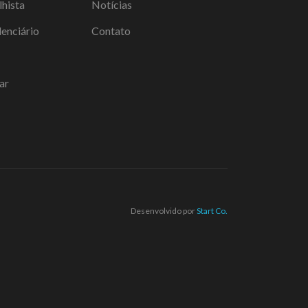
lhista
Notícias
denciário
Contato
ar
Desenvolvido por
Start Co.