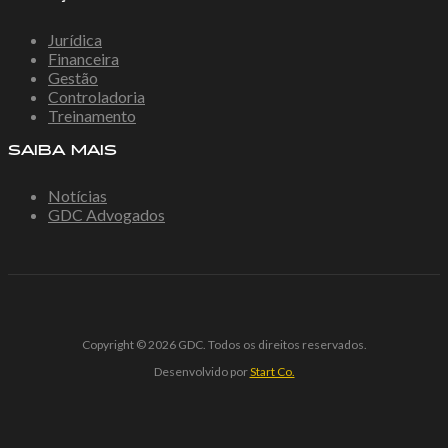
Jurídica
Financeira
Gestão
Controladoria
Treinamento
SAIBA MAIS
Notícias
GDC Advogados
Copyright © 2026 GDC. Todos os direitos reservados.
Desenvolvido por
Start Co.
ncel giriş
ultrabet giriş
ultrabet
ultrabet güncel giriş
ultrabet giri