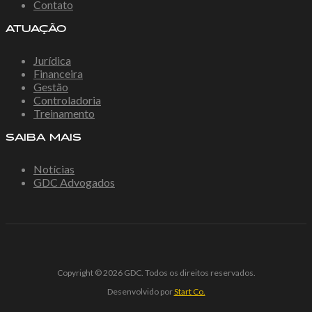
Contato
ATUAÇÃO
Jurídica
Financeira
Gestão
Controladoria
Treinamento
SAIBA MAIS
Notícias
GDC Advogados
Copyright © 2026 GDC. Todos os direitos reservados.
Desenvolvido por
Start Co.
bet güncel giriş
starzbet giriş
starzbet
starzbet güncel giriş
starz