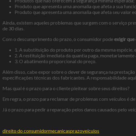
Produtos que não oferecem a segurança mínima esperada;
Produto que apresenta uma anomalia que afeta a sua funci
Produto que apresenta uma anomalia que afeta seu valor 
Ainda, existem aqueles problemas que surgem com o serviço pres
de 30 dias.
Com o descumprimento do prazo, o consumidor pode
exigir que
1. A substituição do produto por outro da mesma espécie, 
2. A restituição imediata da quantia paga, monetariamente 
3. O abatimento proporcional do preço.
Além disso, cabe expor sobre o dever de segurança na prestação 
especificações técnicas dos fabricantes. A responsabilidade aqui
Mas qual é o prazo para o cliente pleitear sobre seus direitos?
Em regra, o prazo para reclamar de problemas com veículos é d
Já o prazo para pedir a reparação pelos danos causados pelo veí
direito do consumidor
mecanicas
prazo
veículos