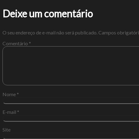
Deixe um comentário
O seu endereço de e-mail não será publicado.
Campos obrigatór
Comentário
*
Nome
*
E-mail
*
Site