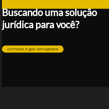
Buscando uma solução
jurídica para você?
conheça a gdc advogados