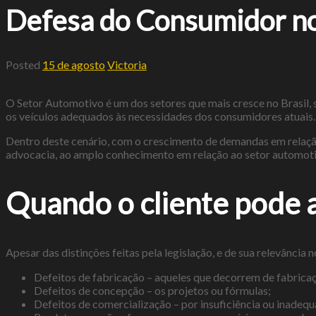
Defesa do Consumidor no
Posted
15 de agosto
Victoria
O Setor Automotivo é um dos setores que mais cresce no Brasil,
os veículos adequados às necessidades dos consumidores atuais.
Dentro deste cenário, com o crescimento de demandas em relação
advocacia, ao amplo conhecimento em relação ao setor automoti
Quando o cliente pode 
Apesar das distinções feitas pela legislação, e de sua relevânci
Defeitos de fabricação – aqueles que decorrem de fabric
Defeitos de concepção – os projetos ou fórmulas;
Defeitos de comercialização – por insuficiência ou inadequ