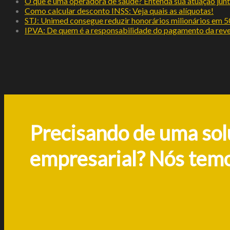
O que é uma operadora de saúde? Entenda sua atuação junt
Como calcular desconto INSS: Veja quais as alíquotas!
STJ: Unimed consegue reduzir honorários milionários em 
IPVA: De quem é a responsabilidade do pagamento da rev
Precisando de uma so
empresarial? Nós temo