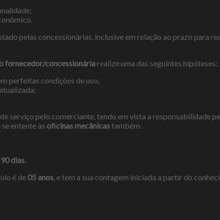
onalidade;
econômico.
tado pelas concessionárias, inclusive em relação ao prazo para r
 o
fornecedor/concessionária
realize uma das seguintes hipóteses:
em perfeitas condições de uso;
atualizada;
de serviço pelo comerciante, tendo em vista a responsabilidade p
 se entente às
oficinas mecânicas
também.
e
90 dias.
culo é de
05 anos
, e tem a sua contagem iniciada a partir do conhe