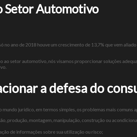
 Setor Automotivo
 só no ano de 2018 houve um crescimento de 13,7% que vem aliado 
 ao setor automotivo, nós visamos proporcionar soluções adequada
vo.
acionar a defesa do con
a no mundo jurídico, em termos simples, os problemas mais comuns 
ação, produção, montagem, manipulação, construção ou acondicion
ação de informações sobre sua utilização ou risco;