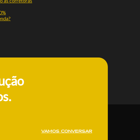
o às corretoras
50%
enda?
lução
s.
VAMOS CONVERSAR