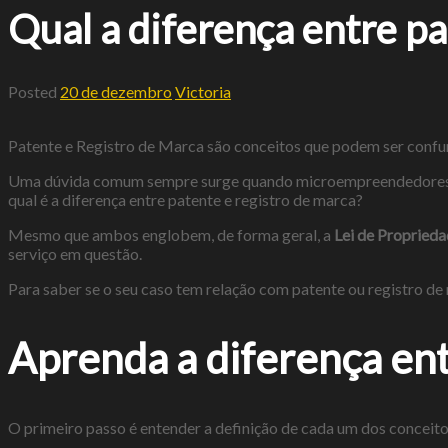
Qual a diferença entre pa
Posted
20 de dezembro
Victoria
Patente e Registro de Marca são conceitos que podem ser confu
Uma dúvida comum sempre surge quando microempreendedores ou 
qual é a diferença entre patente e registro de marca?
Mesmo que ambos englobem, de forma geral, a
Lei de Proprieda
serviço em questão.
Para saber se o seu caso tem relação com patente ou registro de 
Aprenda a diferença ent
O primeiro passo é entender a definição de cada um dos conceitos 