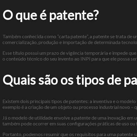
O que é patente?
Também conhecida como “carta patente”, a patente se trata de
comercialização, produção e importação de determinada tecnologi
Esse título possui um prazo de vigência temporária e impede que t
o conteúdo técnico do seu invento ao INPI para que ele possa s
Quais são os tipos de p
Existem dois principais tipos de patentes: a inventiva e o modelo 
exemplo é a criação de um objeto ou processo industrial novo – q
Já o modelo de utilidade envolve a patente de uma inovação em 
também pode ocorrer em suas configurações práticas de uso ou 
Portanto, podemos resumir que os requisitos para uma patente s