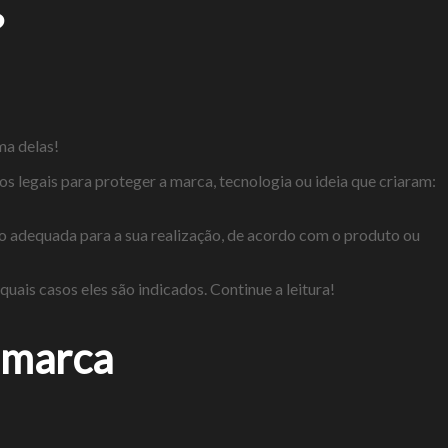
?
ma delas!
gais para proteger a marca, tecnologia ou ideia que criaram:
ão adequada para a sua realização, de acordo com o produto ou
uais casos eles são indicados. Continue a leitura!
 marca