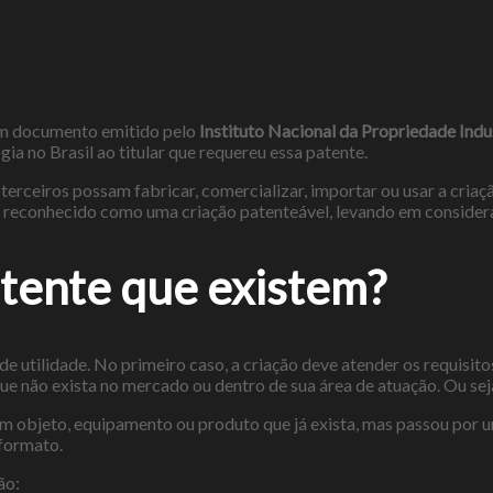
 um documento emitido pelo
Instituto Nacional da Propriedade Indus
a no Brasil ao titular que requereu essa patente.
erceiros possam fabricar, comercializar, importar ou usar a criaçã
er reconhecido como uma criação patenteável, levando em consider
atente que existem?
de utilidade. No primeiro caso, a criação deve atender os requisito
ue não exista no mercado ou dentro de sua área de atuação. Ou seja
um objeto, equipamento ou produto que já exista, mas passou por 
formato.
ão: