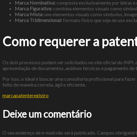
Marca Nominativa:
composta exclusivamente por letras e 
Marca Figurativa:
combina elementos visuais como símbolos
Marca Mista:
une elementos visuais como símbolos, imagen
Marca Tridimensional:
formato físico que seja de uso exc
Como requerer a patent
Os dois processos podem ser solicitados no site oficial do INPI,
apresentação de documentos, análises técnicas e pagamento de t
Por isso, o ideal é buscar uma consultoria profissional para fa
feito de maneira correta, ágil e eficiente.
marca
patente
registro
Deixe um comentário
O seu endereço de e-mail não será publicado.
Campos obrigatór