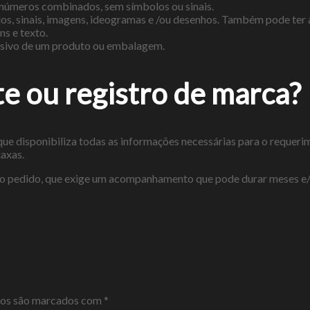
números combinados, sem símbolos ou sinais.
, sinais, imagens, ideogramas e /ou desenhos. Também pode ter a
s e texto.
lusivo de um produto ou embalagem.
e ou registro de marca?
 que disponibiliza todas as informações necessárias para o requer
axas.
zer o pedido, que exige um acompanhamento que pode durar meses e/
ios são marcados com
*