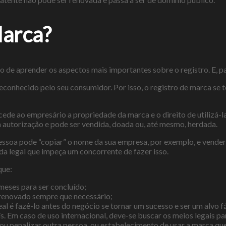
Marca?
e aprender os aspectos mais importantes sobre o registro. E, par
reconhecido pelo seu consumidor. Por isso, o registro de marca se
ede ao empresário a propriedade da marca e o direito de utilizá-l
 autorização e pode ser vendida, doada ou, até mesmo, herdada.
pessoa pode “copiar” o nome da sua empresa, por exemplo, e vend
da legal que impeça um concorrente de fazer isso.
que:
meses para ser concluído;
 renovado sempre que necessário;
al é fazê-lo antes do negócio se tornar um sucesso e ser um alvo f
aís. Em caso de uso internacional, deve-se buscar os meios legais p
 ou penalizar outra pessoa, ou estabelecimento de usar a marca que