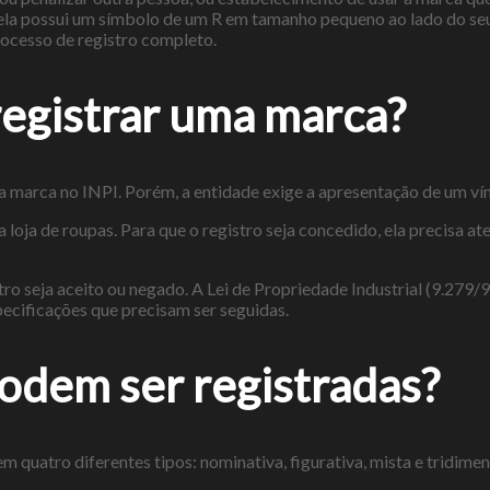
ela possui um símbolo de um R em tamanho pequeno ao lado do seu
rocesso de registro completo.
egistrar uma marca?
ma marca no INPI. Porém, a entidade exige a apresentação de um ví
oja de roupas. Para que o registro seja concedido, ela precisa a
 seja aceito ou negado. A Lei de Propriedade Industrial (9.279/96)
pecificações que precisam ser seguidas.
podem ser registradas?
quatro diferentes tipos: nominativa, figurativa, mista e tridimen