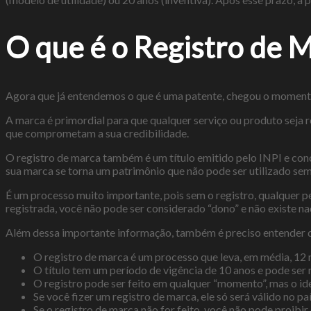
O que é o Registro de 
Agora que já entendemos o que é uma patente, chegou o momento d
A marca é primordial para que qualquer serviço ou produto seja 
que comprometam a sua credibilidade.
O registro de marca também é um título emitido pelo INPI e conc
sua marca se torna um patrimônio que não pode ser utilizado sem
É um processo muito importante, pois sem o registro, qualquer 
registrada, você não pode ser considerado “dono” e não existe na
Além dessa importante informação, também é preciso entender 
O registro de marca é um processo que leva, em média, 12 
O título tem um período de vigência de 10 anos e pode ser
O registro pode ser feito em qualquer “momento”, mas o ide
Se você fizer um registro de marca, ele só será válido no p
Se o registro de marca não for feito, você não pode proibir