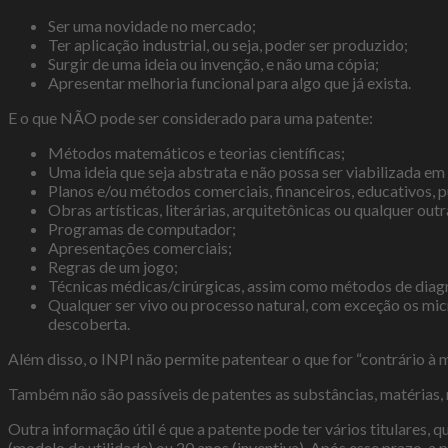
Ser uma novidade no mercado;
Ter aplicação industrial, ou seja, poder ser produzido;
Surgir de uma ideia ou invenção, e não uma cópia;
Apresentar melhoria funcional para algo que já exista.
E o que NÃO pode ser considerado para uma patente:
Métodos matemáticos e teorias científicas;
Uma ideia que seja abstrata e não possa ser viabilizada e
Planos e/ou métodos comerciais, financeiros, educativos, pub
Obras artísticas, literárias, arquitetônicas ou qualquer outr
Programas de computador;
Apresentações comerciais;
Regras de um jogo;
Técnicas médicas/cirúrgicas, assim como métodos de diag
Qualquer ser vivo ou processo natural, com exceção os mic
descoberta.
Além disso, o INPI não permite patentear o que for “contrário à 
Também não são passíveis de patentes as substâncias, matérias, 
Outra informação útil é que a patente pode ter vários titulares, 
(modelo de utilidade) ou 20 anos (inventiva). Após esse prazo, a 