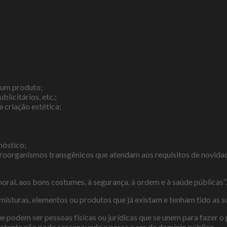
m um produto;
licitários, etc.;
a criação estética;
nóstico;
roorganismos transgênicos que atendam aos requisitos de novidade
moral, aos bons costumes, à segurança, à ordem e à saúde públicas”.
misturas, elementos ou produtos que já existam e tenham tido as 
que podem ser pessoas físicas ou jurídicas que se unem para fazer 
patente não pode ser renovada e passa a ser de domínio público.