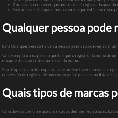
É possível reconhecer que uma marca é registrada quando 
Só é possível franquear uma empresa que está com o seu p
Qualquer pessoa pode r
Sim! Qualquer pessoa física ou pessoa jurídica pode registrar u
Um exemplo é uma pessoa que busque o registro do nome de uma l
documentos que já atestam o uso do nome.
Esse é apenas um dos aspectos que podem fazer com que o registro
concessão de registro de marcas no país e possui uma lista de es
Quais tipos de marcas 
Uma dúvida comum é quais marcas podem ser registradas. Existem 