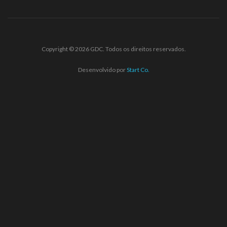
Copyright © 2026 GDC. Todos os direitos reservados.
Desenvolvido por
Start Co.
starzbet
starzbet güncel giriş
starzbet giriş
starzbet
starzbet günc