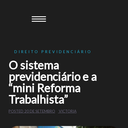
Skip
to
content
DIREITO PREVIDENCIÁRIO
O sistema
previdenciário e a
“mini Reforma
Trabalhista”
POSTED
20 DE SETEMBRO
VICTORIA