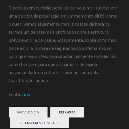
O projeto em questão pode até ter seus méritos e ajudar
uma parcela da população em um momento difícil como
o que vivemos atualmente, mas já passou da hora de
termos um debate mais profundo sobre a estrutura
previdenciária do país e, notadamente, sobre as formas
de se ampliar a base de segurados do sistema, não só
para que seu custeio seja substancialmente fortalecido,
como também para que atinjamos a desejada
universalidade da cobertura preconizada pela
Constituição cidadã.
Fonte:
Jota
PREVIDÊNCIA
REFORMA
SISTEMA PREVIDENCIÁRIO